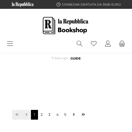
CONSEGNA GRATUITA DA 39,90 EURO
Ti trovi qui:
GUIDE
1
2
3
4
5