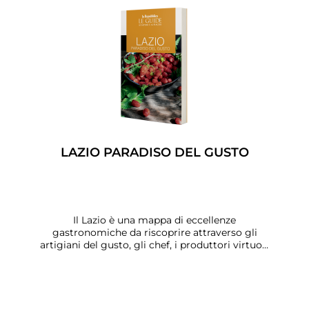
LAZIO PARADISO DEL GUSTO
Il Lazio è una mappa di eccellenze
gastronomiche da riscoprire attraverso gli
artigiani del gusto, gli chef, i produttori virtuosi
e tanti consigli per mangiare, dormire e
comprare lungo il tragitto, con la nuova Guida
di Repubblica. Tante lavorazioni che raccontano
un territorio come il guanciale o il pecorino di
Amatrice, la porchetta di Ariccia e quella di