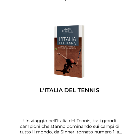
alla distribuzione di acqua potabile di qualità
(Publiacqua), fino a iniziative culturali come la
Dettagli
Torre dell’Acqua di San Casciano e il paese di
Santa Fiora, “il paese dell’acqua”. Ad aprire il
volume il testimonial Marco Masini.
L'ITALIA DEL TENNIS
Un viaggio nell’Italia del Tennis, tra i grandi
campioni che stanno dominando sui campi di
tutto il mondo, da Sinner, tornato numero 1, a
Musetti, da Cobolli alla Paolini, alla Errani e tanti