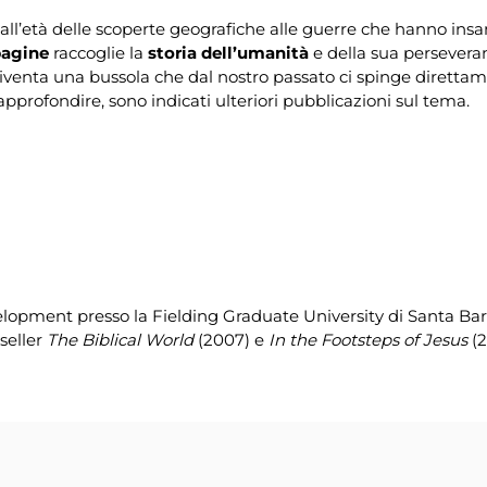
 dall’età delle scoperte geografiche alle guerre che hanno insa
pagine
raccoglie la
storia dell’umanità
e della sua persevera
diventa una bussola che dal nostro passato ci spinge direttame
 approfondire, sono indicati ulteriori pubblicazioni sul tema.
pment presso la Fielding Graduate University di Santa Barbara,
seller
The Biblical World
(2007) e
In the Footsteps of Jesus
(2