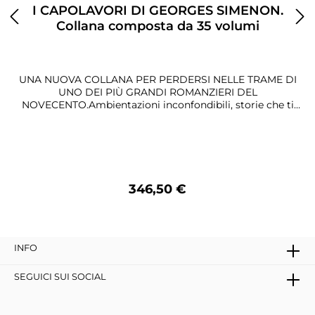
I CAPOLAVORI DI GEORGES SIMENON.
Collana composta da 35 volumi
UNA NUOVA COLLANA PER PERDERSI NELLE TRAME DI
UNO DEI PIÙ GRANDI ROMANZIERI DEL
NOVECENTO.Ambientazioni inconfondibili, storie che ti
catturano, personaggi che mettono in scena tutte le
passioni dell'animo umano: è l'effetto Simenon". Scopri la
magia di un narratore straordinario in una serie di
romanzi imperdibili.
346,50 €
Dettagli
INFO
SEGUICI SUI SOCIAL